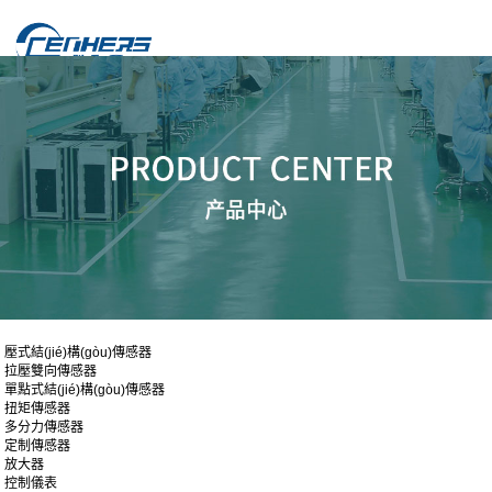
壓式結(jié)構(gòu)傳感器
拉壓雙向傳感器
單點式結(jié)構(gòu)傳感器
扭矩傳感器
多分力傳感器
定制傳感器
放大器
控制儀表