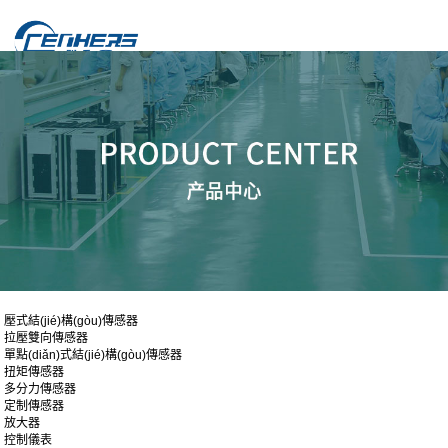
壓式結(jié)構(gòu)傳感器
拉壓雙向傳感器
單點(diǎn)式結(jié)構(gòu)傳感器
扭矩傳感器
多分力傳感器
定制傳感器
放大器
控制儀表