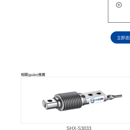
相關(guān)推薦
SHX-S3033