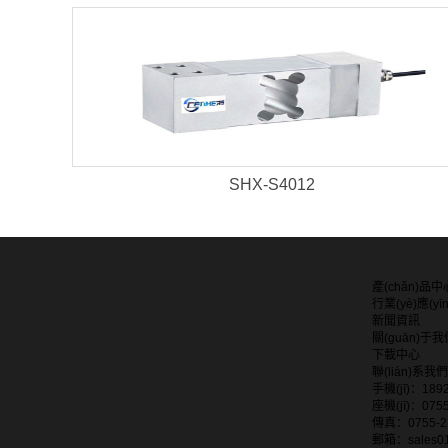
SHX-S4012
產(chǎn)品中
行業(yè)應(yī
新聞資訊
關(guān)于我
下載中心
聯(lián)系我們
手機(jī)：18
座機(jī)：0755
傳真：0755-2
郵箱：sales01