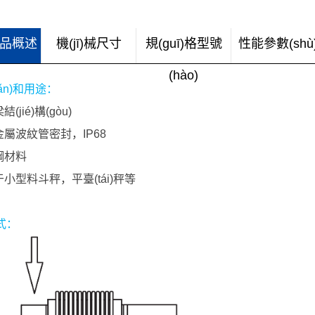
n)品概述
機(jī)械尺寸
規(guī)格型號
性能參數(shù
(hào)
iǎn)和用途：
結(jié)構(gòu)
金屬波紋管密封，IP68
鋼材料
于小型料斗秤，平臺(tái)秤等
式：