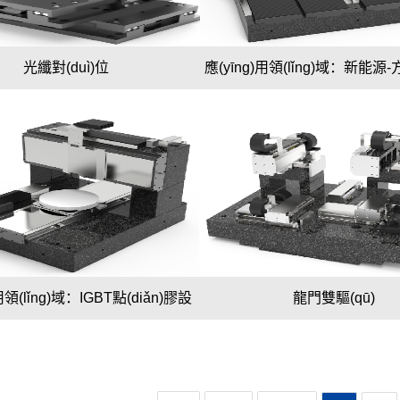
光纖對(duì)位
應(yīng)用領(lǐng)域：新能
蓋焊
用領(lǐng)域：IGBT點(diǎn)膠設
龍門雙驅(qū)
(shè)備