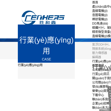
首頁
產(chǎn)品中
直線電機(jī)
音圈電機(jī)
棒狀電機(jī)
DD馬達(dá)
碳纖、玻纖電
精密微型滑臺(t
直線電機(jī)
行業(yè)應(yīng)
精密大理石平臺(
氣浮DD、平
用
隔振系統(tǒng)
壓力傳感器
編碼器
CASE
行業(yè)應(yī
行業(yè)應(yīng)用
新聞資訊
行業(yè
公司動(dòng)態
行業(yè)資訊
關(guān)于我
公司簡(jiǎn)介
發(fā)展歷程
榮譽(yù)資質(z
下載中心
聯(lián)系我們
企業(yè)招聘
聯(lián)系方式