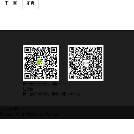
下一頁
尾頁
掃一掃，關(guān)
注微信
掃一掃，手機(jī)網(wǎng)站
wǎng)站地圖
(hào)：粵ICP備19043374號(hào)