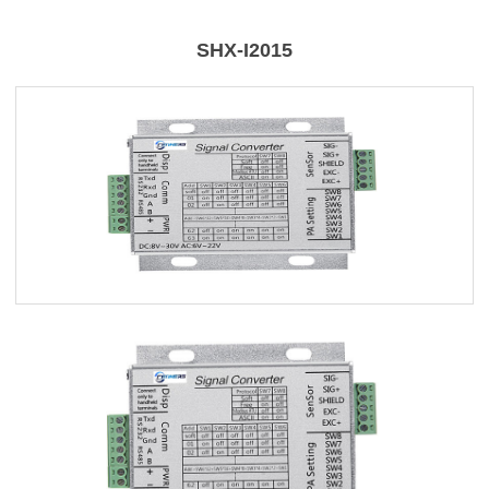
SHX-I2015
SHX-I2015