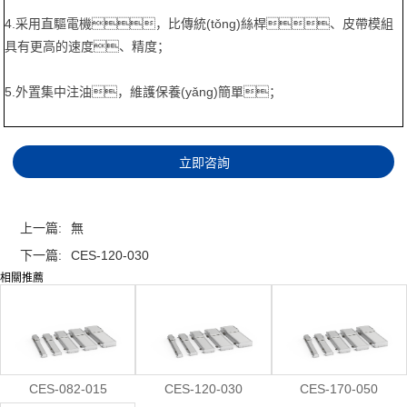
4.采用直驅電機，比傳統(tǒng)絲桿、皮帶模組
具有更高的速度、精度；
5.外置集中注油，維護保養(yǎng)簡單；
上一篇:
無
下一篇:
CES-120-030
相關推薦
CES-082-015
CES-120-030
CES-170-050